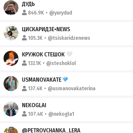
ДУДЬ
846.9K
@yurydud
ЦИСКАРИДЗЕ•NEWS
105.3K
@tsiskaridzenews
КРУЖОК СТЕШОК
132.1K
@steshoklol
USMANOVAKATE
137.4K
@usmanovakaterina
NEKOGLAI
107.4K
@nekogla1
@PETROVCHANKA_LERA