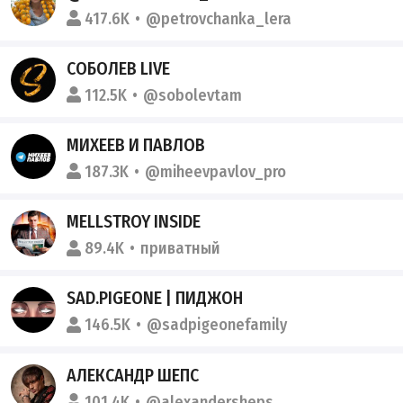
417.6K
@petrovchanka_lera
СОБОЛЕВ LIVE
112.5K
@sobolevtam
МИХЕЕВ И ПАВЛОВ
187.3K
@miheevpavlov_pro
MELLSTROY INSIDE
89.4K
приватный
SAD.PIGEONE | ПИДЖОН
146.5K
@sadpigeonefamily
АЛЕКСАНДР ШЕПС
101.4K
@alexandersheps