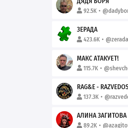
ДЯДЯ БОРЯ
92.5K
@dadybor
ЗЕРАДА
423.6K
@zerada
МАКС АТАКУЕТ!
115.7K
@shevch
RAG&E - RAZVEDOS ADV
137.3K
@razved
АЛИНА ЗАГИТОВА
89.2K
@azagitov