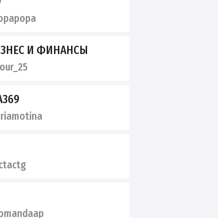
W
opapopa
БИЗНЕС И ФИНАНСЫ
our_25
A369
iamotina
ctactg
omandaap