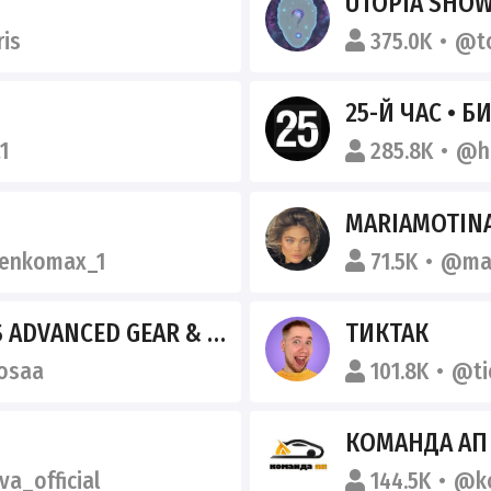
UTOPIA SHO
is
375.0K
@t
25-Й ЧАС • 
1
285.8K
@h
MARIAMOTIN
enkomax_1
71.5K
@mar
ANCED GEAR & EQUIPMENT
ТИКТАК
osaa
101.8K
@ti
КОМАНДА АП
a_official
144.5K
@k