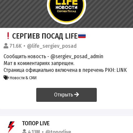
СЕРГИЕВ ПОСАД LIFE
71.6K
@life_sergiev_posad
Сообщить новость - @sergiev_posad_admin
Мат в комментариях запрещен.
Страница официально включена в перечень РКН:
LINK
Новости & СМИ
Открыть
ТОПОР LIVE
4.13M
@toporlive