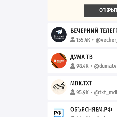
ОТКРЫ
ВЕЧЕРНИЙ ТЕЛЕГ
155.4K
@vecher
ДУМА ТВ
98.4K
@dumatv
MDK.TXT
95.9K
@txt_md
ОБЪЯСНЯЕМ.РФ