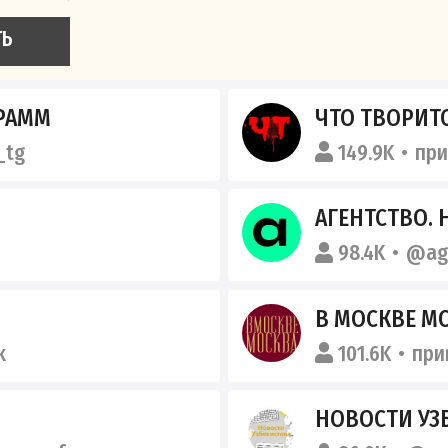
ТЬ
РАММ
ЧТО ТВОРИТС
_tg
149.9K
пр
АГЕНТСТВО.
98.4K
@ag
В МОСКВЕ М
k
101.6K
при
НОВОСТИ УЗБ