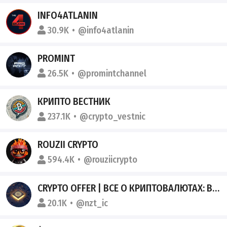
INFO4ATLANIN
30.9K
@info4atlanin
PROMINT
26.5K
@promintchannel
КРИПТО ВЕСТНИК
237.1K
@crypto_vestnic
ROUZII CRYPTO
594.4K
@rouziicrypto
CRYPTO OFFER | ВСЕ О КРИПТОВАЛЮТАХ: BITCOIN, ETHEREUM, USDT, БИТКОИН, BTC
20.1K
@nzt_ic