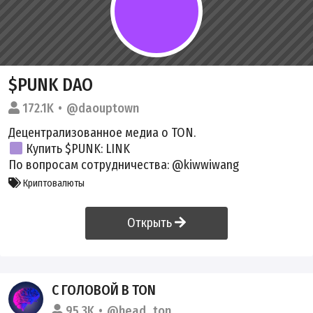
$PUNK DAO
172.1K
@daouptown
Децентрализованное медиа о TON.
Купить $PUNK:
LINK
По вопросам сотрудничества: @kiwwiwang
Криптовалюты
Открыть
С ГОЛОВОЙ В TON
95.3K
@head_ton