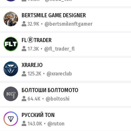
BERTSMILE GAME DESIGNER
32.9K
@bertsmilenftgamer
FL
TRADER
17.3K
@fl_trader_fl
XRARE.IO
125.2K
@xrareclub
БОЛТОШИ БОЛТОМОТО
64.4K
@boltoshi
РУССКИЙ TON
143.0K
@ruton