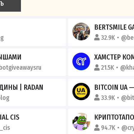
ТЬ
BERTSMILE G
ng
32.9K
@ber
РЫШАМИ
ХАМСТЕР КО
botgiveawaysru
21.5K
@kh
ДИНЫ | RADAN
BITCOIN UA — Б
log
33.9K
@bit
IAL CIS
КРИПТОТАП
_cis
94.7K
@cr