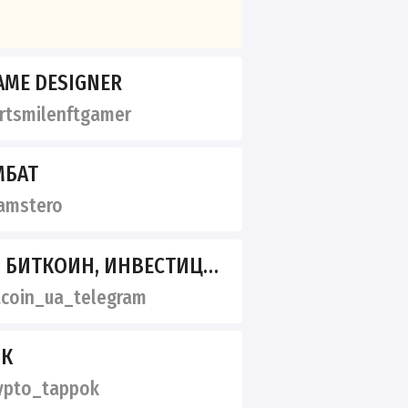
AME DESIGNER
tsmilenftgamer
МБАТ
amstero
ИТКОИН, ИНВЕСТИЦИИ, ДЕНЬГИ
coin_ua_telegram
ОК
ypto_tappok