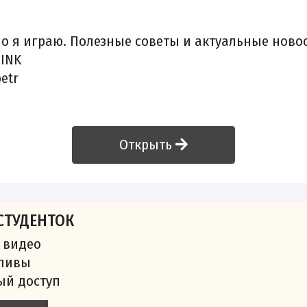
о я играю. Полезные советы и актуальные ново
LINK
etr
Открыть
СТУДЕНТОК
 видео
сливы
ый доступ