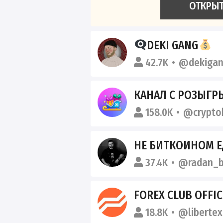
ОТКРЫ
DEKI GANG
42.7K
@dekiga
КАНАЛ С РОЗЫГ
158.0K
@crypto
НЕ БИТКОИНОМ Е
37.4K
@radan_b
FOREX CLUB OFFIC
18.8K
@libertex