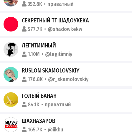
352.8K
приватный
СЕКРЕТНЫЙ ТГ ШАДОУКЕКА
577.7K
@shadowkekw
ЛЕГИТИМНЫЙ
1.10M
@legitimniy
RUSLON SKAMOLOVSKIY
176.8K
@r_skamolovskiy
ГОЛЫЙ БАНАН
84.1K
приватный
ШАХНАЗАРОВ
165.7K
@iikhu