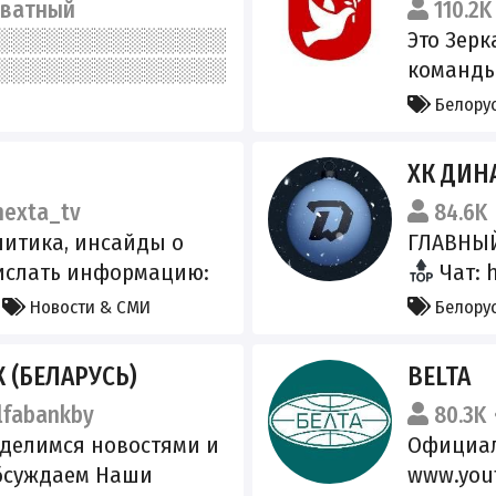
иватный
110.2K
iya-razmeshheniya
Это Зерк
т: t.me/catalogonliner
команды
важные н
Белору
Связь с 
Канал о 
ХК ДИНАМ
Поддерж
exta_tv
84.6K
https://
литика, инсайды о
ГЛАВНЫЙ
#главно
ислать информацию:
Чат: h
t / contact@nexta.tv
Белору
Новости & СМИ
трудничество:
a / pr@nexta.tv In
 (БЕЛАРУСЬ)
BELTA
://x.com/nexta_tv
fabankby
80.3K
: @nexta_live Помочь
 делимся новостями и
Официал
/support
обсуждаем Наши
www.yout