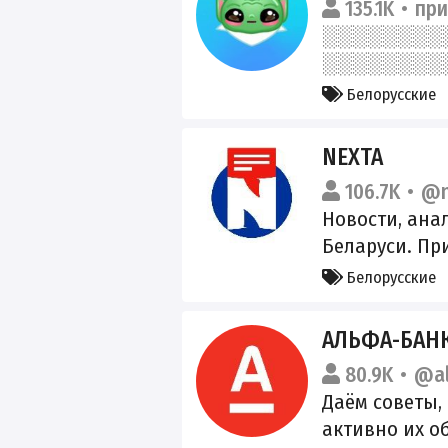
135.1K
пр
onliner-uslov
Покупать — ту
Белорусские
NEXTA
106.7K
@n
Новости, ана
Беларуси. Пр
@nextamail_bo
Белорусские
Реклама и со
@nexta_reklam
АЛЬФА-БАНК
English: https
80.9K
@al
Новости мира
Даём советы,
нам: nexta.tv
активно их 