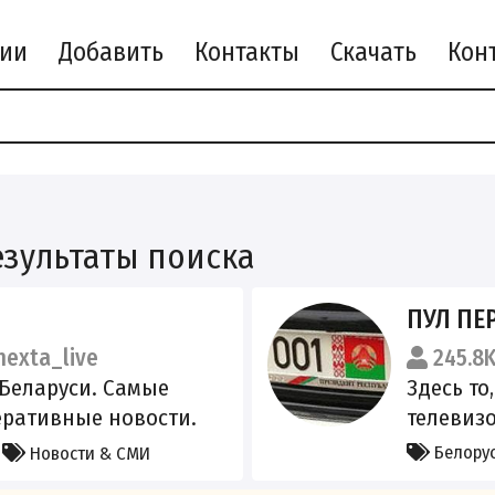
рии
Добавить
Контакты
Скачать
а
езультаты поиска
ПУЛ ПЕ
exta_live
245.8
Беларуси. Cамые
Здесь то
ративные новости.
телевизо
:
Белору
Новости & СМИ
nextstepvpnbot?