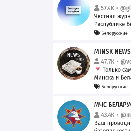
мероприятий 
57.4K
@gl
Честная журн
Республике Б
политика, фа
Белорусские
МАХ:
https://max.
MINSK NEWS
Канал в пере
47.7K
@ve
прошедших пр
Только са
https://knd.go
Минска и Бел
id=675999470a
свои новости 
pe=bloggersP
Белорусские
интересных с
Рекламные ма
МЧС БЕЛАРУ
43.4K
@mc
Ваш проводн
безопасности