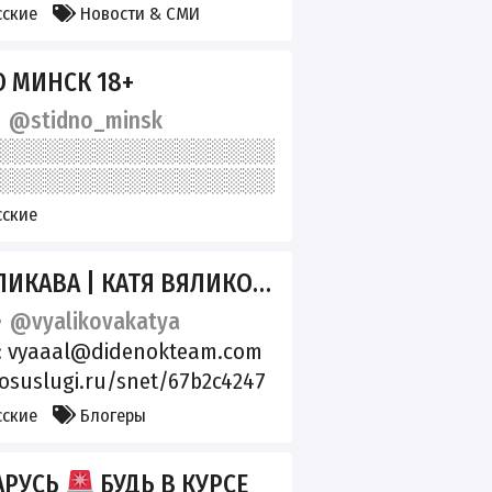
tok.com/@beltanews
сские
Новости & СМИ
ebook.com/beltanews
ltanews vk.ru/beltanews
 МИНСК 18+
ter.com/beltanews
@stidno_minsk
agram.com/beltanews.offici
сские
ИКАВА | КАТЯ ВЯЛИКОВА
@vyalikovakatya
: vyaaal@didenokteam.com
gosuslugi.ru/snet/67b2c4247
b60b230
сские
Блогеры
АРУСЬ
БУДЬ В КУРСЕ