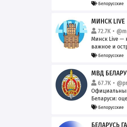
стикеры: t.me
Белорусские
База знаний:
https://tinyur
МИНСК LIVE
Днём отвечае
72.7K
@mi
комментариях
Минск Live — 
@AlfaBankBel
важное и ост
день. По сущ
Белорусские
новостью: @n
сообщения к
МВД БЕЛАР
друзей:
67.7K
@pr
https://t.me/
Официальный
Беларуси: оц
комментарии 
Белорусские
оперативная 
информация,
БЕЛАРУСЬ Г