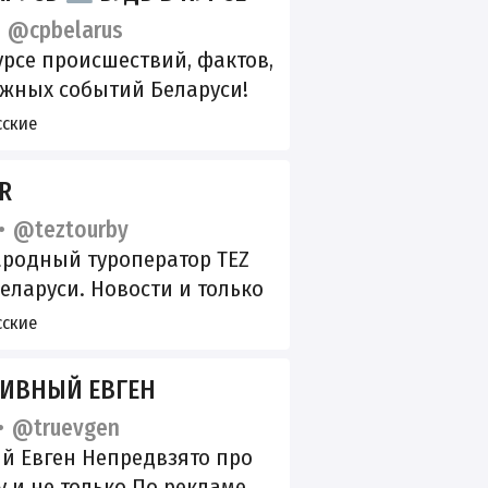
@cpbelarus
урсе происшествий, фактов,
ажных событий Беларуси!
 себя и своих близких! По
сские
честву t.me/cpbelarus?
R
@teztourby
родный туроператор TEZ
еларуси. Новости и только
нтересные предложения.
сские
ентр: +375 (17) 210-10-10
ИВНЫЙ ЕВГЕН
@truevgen
ый Евген Непредвзято про
 и не только По рекламе