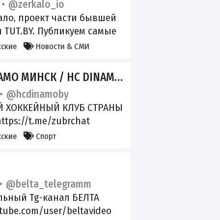
@zerkalo_io
ало, проект части бывшей
 TUT.ВY. Публикуем самые
овости. Сайт: zerkalo.io
сские
Новости & СМИ
редакцией: @zerkalo_editor
политике: @vybory_smotri
О МИНСК / HC DINAMO MINSK
ать редакцию:
@hcdinamoby
donorbox.org/donation_form
 ХОККЕЙНЫЙ КЛУБ СТРАНЫ
е_за_день
ttps://t.me/zubrchat
сские
Спорт
@belta_telegramm
ьный Tg-канал БЕЛТА
ube.com/user/beltavideo