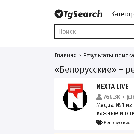
Катего
Главная
Результаты поиск
«Белорусские» – р
NEXTA LIVE
769.3K
@n
Медиа №1 из 
важные и опе
NEXT Step VPN
Белорусские
https://t.me/