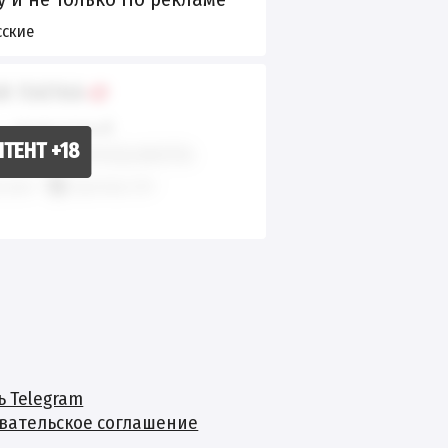
сюда @foremyx @yumytg
сские
_ghost
Я ПАПКА
приватный
t.me/+kZ-2xFVQSz9iOTlh
сские
Эротика 18+
ь Telegram
вательское соглашение