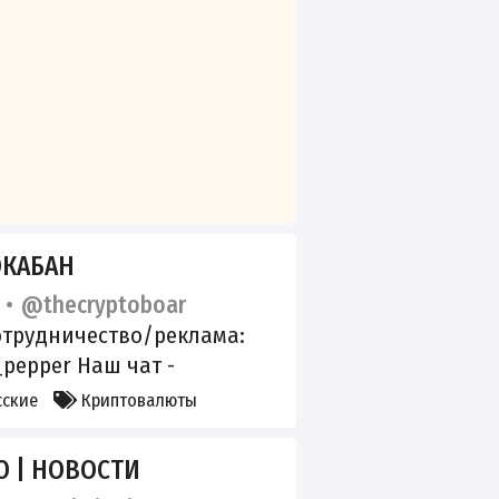
ОКАБАН
@thecryptoboar
отрудничество/реклама:
pepper Наш чат -
abana11
сские
Криптовалюты
О | НОВОСТИ