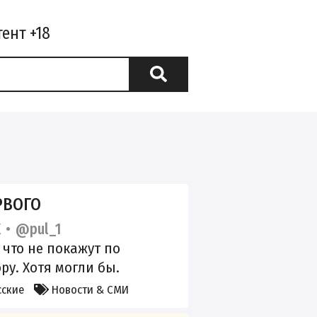
РВОГО
K
@pul_1
, что не покажут по
ру. Хотя могли бы.
сские
Новости & СМИ