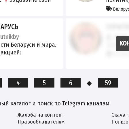
з @MesQuestionBot
писать 
Белору
@TBrand
ЛАРУСЬ
СКРЫТА
utnikby
40.8K
сти Беларуси и мира.
https://
дакцией:
Белору
_bot Реестр РКН:
lugi.ru/snet/67918d3b71
82
4
5
6
◆
59
й каталог и поиск по Telegram каналам
Жалоба на контент
Скачат
Правообладателям
Пользо