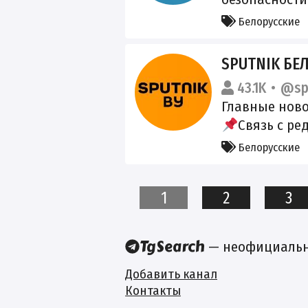
вопросы чере
Белорусские
SPUTNIK БЕ
43.1K
@sp
Главные ново
Связь с ре
@toSputnikBY
Белорусские
https://gosus
4103552a09d4
1
2
3
— неофициальны
Добавить канал
Контакты