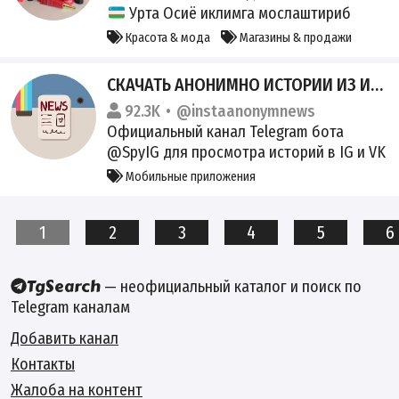
Урта Осиё иклимга мослаштириб
чикарилган ягона Корея бренд
Красота & мода
Магазины & продажи
косметика №1 Заказ учун: +998935299881
Для заказа: @Zarifa25041981 Инстаграм:
СКАЧАТЬ АНОНИМНО ИСТОРИИ ИЗ ИНСТАГРАМ
https://www.instagram.com/lacore_zara?
92.3K
@instaanonymnews
igsh=M3Q2Mnc3bTNsbHBi&utm_source=qr
Официальный канал Telegram бота
@SpyIG для просмотра историй в IG и VK
Этот бот способен смотреть не только
Мобильные приложения
сторис, но и Reels, Hightlight и другое.
1
2
3
4
5
6
— неофициальный каталог и поиск по
Telegram каналам
Добавить канал
Контакты
Жалоба на контент