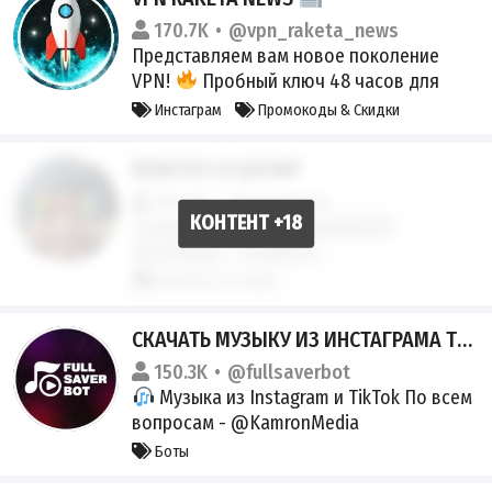
170.7K
@vpn_raketa_news
Представляем вам новое поколение
VPN!
Пробный ключ 48 часов для
новых пользователей: Получить VPN
Инстаграм
Промокоды & Скидки
@VPN_RAKETA_BOT
RENATKO И ШАЧИР
159.6K
@renatkotv
Сотрудничество - @mutello558
Инстаграм - renatkooo
Прогнозы & Ставки
СКАЧАТЬ МУЗЫКУ ИЗ ИНСТАГРАМА ТИКТОКА
150.3K
@fullsaverbot
Музыка из Instagram и TikTok По всем
вопросам - @KamronMedia
Боты