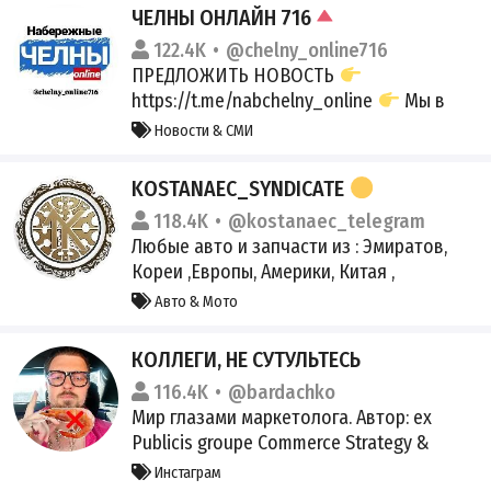
ЧЕЛНЫ ОНЛАЙН 716
122.4K
@chelny_online716
ПРЕДЛОЖИТЬ НОВОСТЬ
https://t.me/nabchelny_online
Мы в
Инстаграм
Новости & СМИ
https://instagram.com/chelny_online716
Мы в Тik Tok
KOSTANAEC_SYNDICATЕ
https://www.tiktok.com/@chelny_online71
118.4K
@kostanaec_telegram
6
Мы в Макс
Любые авто и запчасти из : Эмиратов,
https://max.ru/chelny_online716
Кореи ,Европы, Америки, Китая ,
Казахстана
Чат
Авто & Мото
https://t.me/+77476483645 Чат
@Kostanaec_666 Мой Инстаграм
КОЛЛЕГИ, НЕ СУТУЛЬТЕСЬ
https://www.instagram.com/kostanaec__s
116.4K
@bardachko
yndicate?igsh=MWltYm1nbmgzM3l1Zw==
Мир глазами маркетолога. Автор: ex
Publicis groupe Commerce Strategy &
Product lead ex СберМаркет Marketing
Инстаграм