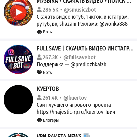
МУЗЫКА • СКАЧАТЬ ВИДЕО • ПОИСК МУЗЫКИ
www.instagram.com/mopolitics/
286.5K
@smusic2bot
Резервный ютуб
Скачать видео ютуб, тикток, инстаграм,
https://www.youtube.com/channel/UC23uk
рутуб, вк, shazam Реклама: @wonka888
I8iiFRJeUIpAkftcTw
@naxay
СВЕРЯЙТЕ ЮЗЕРНЕЙМЫ!
Боты
FULLSAVE | СКАЧАТЬ ВИДЕО ИНСТАГРАМ ТИКТОК
267.3K
@fullsavebot
Поддержка — @predlozhkaizb
Боты
КУЕРТОВ
261.4K
@kuertov
Сайт лучшего игрового проекта
https://majestic-rp.ru/kuertov Твич
https://twitch.tv/kuertov/ ВК
Блогеры
https://vk.com/kuertov Инстаграм
https://instagram.com/vladkuertov/
VPN RAKETA NEWS