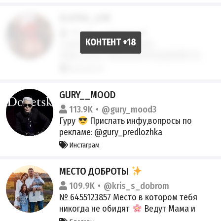
project lead ex Instamart Head of SMM ex
Yota Creator ex мамин сынуля По
ZLATKA_LIVE
рекламе: @head_of_babosiki По делу:
114.4K
приватный
@yayurka РКН: clck.ru/3SUbQE
Ссылка для приглашения :
https://t.me/+WV3J4BHHZFwyNGM6 По
рекламе - @zlataoplatavip Инстаграм :
Эротика 18+
zlata_sh
GURY__MOOD
113.9K
@gury_mood3
Гуру
Прислать инфу,вопросы по
рекламе: @gury_predlozhka
Инстаграм
МЕСТО ДОБРОТЫ
109.9K
@kris_s_dobrom
№ 6455123857 Место в котором тебя
никогда не обидят
Ведут Мама и
дочь
Сотрудничество