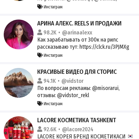
@massondiq, @Kristi_de, @kristiina_tii,
Инстаграм
@kaluchka_dot (оплата только нам)
Реклама: @Social_Energy
АРИНА АЛЕКС. REELS И ПРОДАЖИ
98.2K
@arinaalexx
Как зарабатывать от 300к на рилс
рассказываю тут: https://clck.ru/3PJMXg
Здесь свежие тренды, идеи reels, мои
Инстаграм
фишки блогинга и продаж Мой inst 1
arina_alexx Поддержка @stepbybit
КРАСИВЫЕ ВИДЕО ДЛЯ СТОРИС
#BGVCW
94.1K
@vidstor
По вопросам рекламы: @misorarui,
отзывы: @vidstor_rekl
https://gosuslugi.ru/snet/679cd1e2dad2d9
Инстаграм
30d2efee85
LACORE КОСМЕТИКА TASHKENT
92.6K
@lacore2024
LACORE КОРЕЯ БРЕНД КОСМЕТИКАСИ