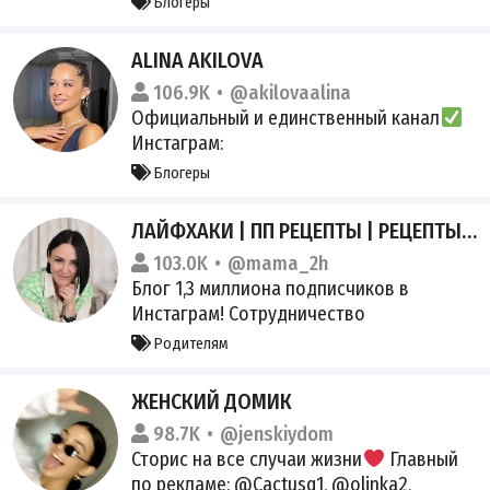
Блогеры
https://t.me/wowmediapr Тикток
https://www.tiktok.com/@uimanovakriss?
ALINA AKILOVA
_r=1&_t=ZS-91UHZizxLzl ВК
106.9K
@akilovaalina
https://vk.com/krissmari Инстаграмм
Официальный и единственный канал
https://instagram.com/uymanov
Инстаграм:
https://www.instagram.com/alina_akilova/
Блогеры
Сот.: +7 (916)055-84-94
Akilova.pr@list.ru Катя Регистрация
ЛАЙФХАКИ | ПП РЕЦЕПТЫ | РЕЦЕПТЫ | ПОЛЕЗНЫЕ СОВЕТЫ
канала:
103.0K
@mama_2h
https://gosuslugi.ru/snet/67a1bf901df05b7
Блог 1,3 миллиона подписчиков в
56f24580f
Инстаграм! Сотрудничество
@mama_2h_life
Родителям
https://gosuslugi.ru/snet/67a359de01234b
69882311ed
ЖЕНСКИЙ ДОМИК
98.7K
@jenskiydom
Сторис на все случаи жизни
Главный
по рекламе: @Cactusq1, @olinka2,