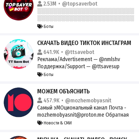
2.53M
@topsaverbot
Боты
СКАЧАТЬ ВИДЕО ТИКТОК ИНСТАГРАМ
641.9K
@ttsavebot
Реклама/Advertisement — @nmlshv
Поддержка/Support — @ttsavesup
Боты
МОЖЕМ ОБЪЯСНИТЬ
457.9K
@mozhemobyasnit
Самый эМОциональный канал Почта -
mozhemobyasnit@proton.me Обратная
связь - @mozobbot Реклама и ВП -
Новости & СМИ
@politmanagertg @voprosyreklamy
Инстаграм -