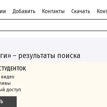
рии
Добавить
Контакты
Скачать
а
ги» – результаты поиска
СТУДЕНТОК
 видео
сливы
ый доступ
ТЬ