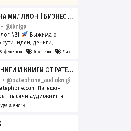
А МИЛЛИОН | БИЗНЕС БЛОГ
@ikniga
блог №1
Выжимаю
 сути: идеи, деньги,
ие.
Книги автора —
 & финансы
Блогеры
Литература & Книги
www.litres.ru/author/aleksey
uk/
Напишем книгу под
ИГИ И КНИГИ ОТ PATEPHONE
ttps://expert-book.pro/
K
@patephone_audioknigi
: @jaMasha
Интеграции:
patephone.com Патефон
1
ает тысячи аудиокниг и
ушай бесплатно с
ура & Книги
й, подписавшись на наш
-канал. Используй
К
ги: читай в пробках,