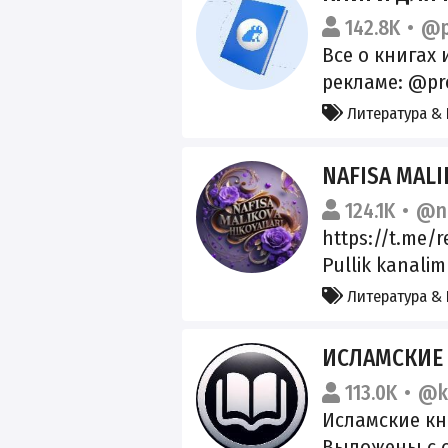
142.8K
@p
Все о книгах 
рекламе: @pr
https://clc.t
Литература & 
связи: @progl
РКН:
NAFISA MALI
https://www.g
124.1K
@na
954509aba565
https://t.me/
Pullik kanalim
https://t.me/
Литература & 
ИСЛАМСКИЕ 
113.0K
@k
Исламские кн
Выложены с 