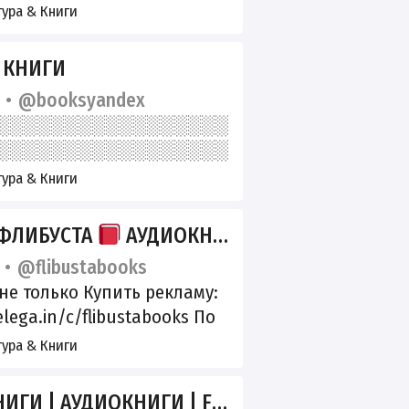
ация в перечне РКН:
ура & Книги
clck.ru/3Pq6rg
 КНИГИ
@booksyandex
ура & Книги
ФЛИБУСТА
АУДИОКНИГИ
@flibustabooks
не только Купить рекламу:
elega.in/c/flibustabooks По
м: @martions7 РКН:
ура & Книги
www.gosuslugi.ru/snet/6841a
d148e45bb2ce
ГИ | АУДИОКНИГИ | FLIBUSTA