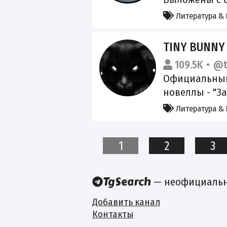
авторских пра
Литература & 
благом всем 
связи: @b2ok
TINY BUNNY
109.5K
@t
Официальный
новеллы - "За
Здесь публик
Литература & 
актуальные н
Официальный
1
2
3
ссылки там):
https://tinyb
Официальный 
— неофициальны
@TinyBunny_of
Добавить канал
Контакты